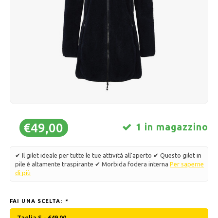
Pattini da ghiaccio
Cuscini e biancheria da letto
Polski
Sport
Lampade e illuminazione
Altro
Cesti, vasi e fioriere
Mobili
€49,00
1 in magazzino
✔ Il gilet ideale per tutte le tue attività all'aperto ✔ Questo gilet in
pile è altamente traspirante ✔ Morbida fodera interna
Per saperne
di più
FAI UNA SCELTA:
*
Taglia S - €49,00