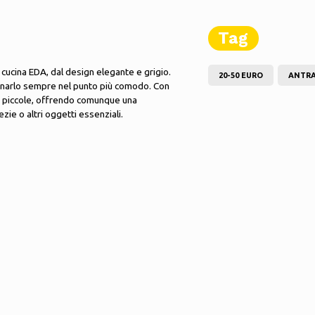
Tag
da cucina EDA, dal design elegante e grigio.
20-50 EURO
ANTRA
zionarlo sempre nel punto più comodo. Con
iù piccole, offrendo comunque una
ezie o altri oggetti essenziali.