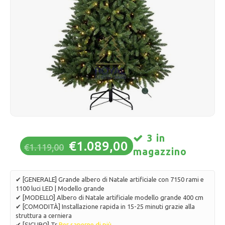
Pattini da ghiaccio
Cuscini e biancheria da letto
Polski
Sport
Lampade e illuminazione
Altro
Cesti, vasi e fioriere
Mobili
3 in
€1.089,00
€1.119,00
magazzino
✔ [GENERALE] Grande albero di Natale artificiale con 7150 rami e
1100 luci LED | Modello grande
✔ [MODELLO] Albero di Natale artificiale modello grande 400 cm
✔ [COMODITÀ] Installazione rapida in 15-25 minuti grazie alla
struttura a cerniera
✔ [SICURO] Tr
Per saperne di più