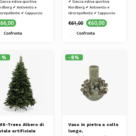
Giacca estiva sportiva
✔ Giacca estiva sportiva
rdberg ✔ Antivento e
Nordberg ✔ Antivento e
rorepellente ✔ Cappuccio
idrorepellente ✔ Cappuccio
accabile e tasche con
staccabile e tasche con
66,00
€60,00
€61,00
rniera ✔ Comoda per
cerniera ✔ Comoda per
mminare o andare in
camminare o andare in
Confronta
Confronta
icletta sotto la pioggia o il
bicicletta sotto la pioggia o il
nto | La giacca estiva
vento | La giacca estiva
rsatile per la primavera
versatile per la primavera
3%
-8%
MS-Trees Albero di
Vaso in pietra a collo
tale artificiale
lungo,