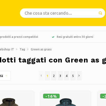
prodotti a prezzi competitivi
Resi gratuiti entro 30 giorni
ebshop IT
Tag
Green as grass
otti taggati con Green as 
1
2
3
4
5
tà
-16%
-