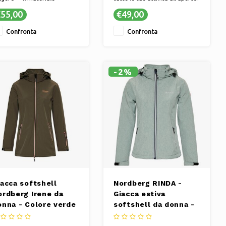
asticizzato garantisce una
✔ Materiale confortevole e
55,00
€49,00
stibilità comoda e la
traspirante ✔ Il tessuto
ssima libertà di movimento
elasticizzato garantisce una
Confronta
Confronta
Comodo e traspirante ✔ Il
vestibilità comoda e libertà di
let ideale per tutte le tue
movimento.
ività all'aperto.
-2%
iacca softshell
Nordberg RINDA -
ordberg Irene da
Giacca estiva
onna - Colore verde
softshell da donna -
litare
Verde chiaro melange