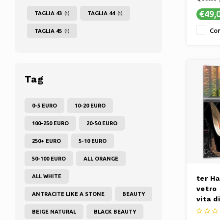
altament
€49,
TAGLIA 43
TAGLIA 44
(1)
(1)
Morbida 
Con
TAGLIA 45
(1)
Tag
0-5 EURO
10-20 EURO
100-250 EURO
20-50 EURO
250+ EURO
5-10 EURO
50-100 EURO
ALL ORANGE
ALL WHITE
ter Ha
vetro 
ANTRACITE LIKE A STONE
BEAUTY
vita d
BEIGE NATURAL
BLACK BEAUTY