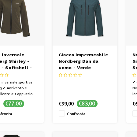
 invernale
Giacca impermeabile
N
erg Shirley -
Nordberg Dan da
G
- Softshell -
uomo - Verde
S
ito
U
 invernale sportiva
✔ 
g ✔ Antivento e
No
llente ✔ Cappuccio
id
le e tasche con
st
€77,00
€83,00
0
€99,00
€
a ✔ Comoda per
ce
re o andare in
ca
fronta
Confronta
a sotto la pioggia o
bic
o contrario | La
ve
e giacca invernale per
ve
o