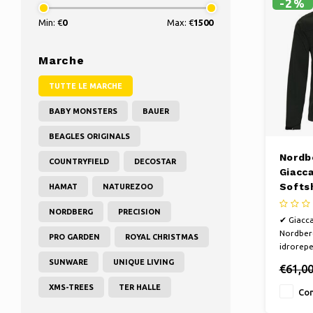
-2%
Min: €
0
Max: €
1500
Marche
TUTTE LE MARCHE
BABY MONSTERS
BAUER
BEAGLES ORIGINALS
Nordb
COUNTRYFIELD
DECOSTAR
Giacca
Softs
HAMAT
NATUREZOO
Uomo 
NORDBERG
PRECISION
✔ Giacca
Nordber
PRO GARDEN
ROYAL CHRISTMAS
idrorepe
staccabi
SUNWARE
UNIQUE LIVING
€61,0
cernier
cammina
XMS-TREES
TER HALLE
Con
biciclett
vento | 