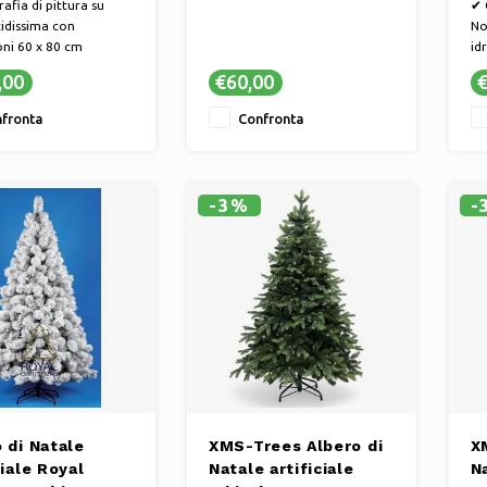
afia di pittura su
✔ 
tidissima con
No
ni 60 x 80 cm
id
 di lusso
st
,00
€60,00
€
zato in robusto e
ce
mo vetro temperato
ca
fronta
Confronta
 da appendere. Il
bic
è dotato di un pratico
ve
di sospensione.
ve
-3%
-
 di Natale
XMS-Trees Albero di
X
ciale Royal
Natale artificiale
Na