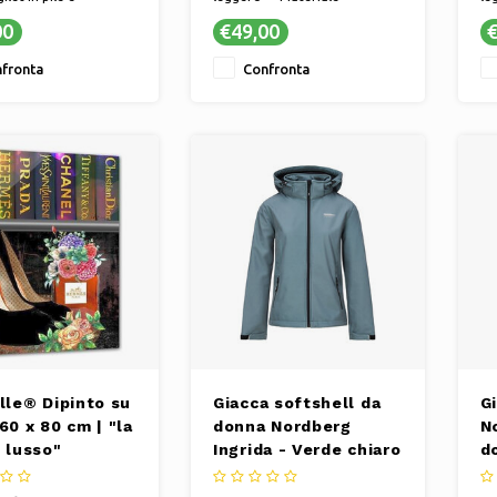
e traspirante ✔
confortevole e traspirante ✔
el
00
€49,00
€
fodera interna
Il materiale elasticizzato
ve
garantisce una vestibilità
ma
fronta
Confronta
comoda e libertà di
✔ 
movimento. ✔ Il gilet ideale
gi
per tutte le tue attività
att
all'aperto.
lle® Dipinto su
Giacca softshell da
G
60 x 80 cm | "la
donna Nordberg
N
i lusso"
Ingrida - Verde chiaro
d
mi