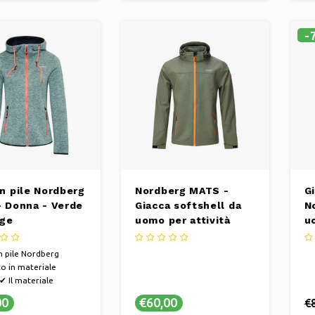
e per la primavera
al
-
in pile Nordberg
Nordberg MATS -
G
- Donna - Verde
Giacca softshell da
N
ge
uomo per attività
u
all'aperto, estiva -
M
Verde chiaro mélange
in pile Nordberg
to in materiale
✔ Il materiale
zzato garantisce una
00
€60,00
€
tà comoda e libertà di