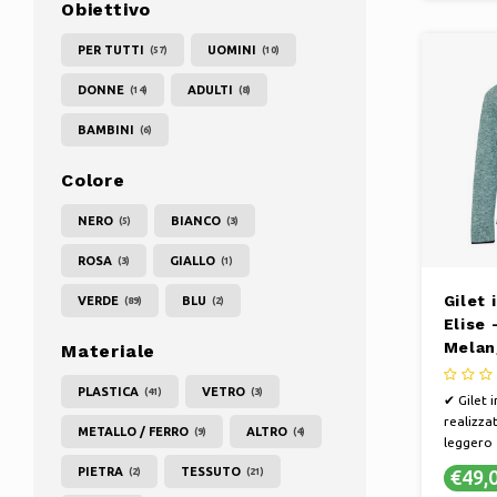
Obiettivo
versatil
PER TUTTI
UOMINI
(57)
(10)
DONNE
ADULTI
(14)
(8)
BAMBINI
(6)
Colore
NERO
BIANCO
(5)
(3)
ROSA
GIALLO
(3)
(1)
Gilet 
VERDE
BLU
(89)
(2)
Elise 
Melan
Materiale
PLASTICA
VETRO
(41)
(3)
✔ Gilet 
realizza
METALLO / FERRO
ALTRO
(9)
(4)
leggero 
elastici
PIETRA
TESSUTO
(2)
(21)
€49,
vestibili