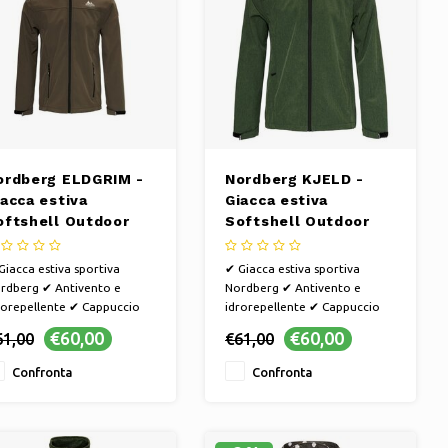
ordberg ELDGRIM -
Nordberg KJELD -
iacca estiva
Giacca estiva
oftshell Outdoor
Softshell Outdoor
omo - Verde
Uomo - Verde
Melange
Giacca estiva sportiva
✔ Giacca estiva sportiva
rdberg ✔ Antivento e
Nordberg ✔ Antivento e
rorepellente ✔ Cappuccio
idrorepellente ✔ Cappuccio
accabile e tasche con
staccabile e tasche con
€60,00
€60,00
61,00
€61,00
rniera ✔ Comoda per
cerniera ✔ Comoda per
mminare o andare in
camminare o andare in
Confronta
Confronta
icletta sotto la pioggia o il
bicicletta sotto la pioggia o il
nto | La giacca estiva
vento | La giacca estiva
rsatile per la primavera
versatile per la primavera