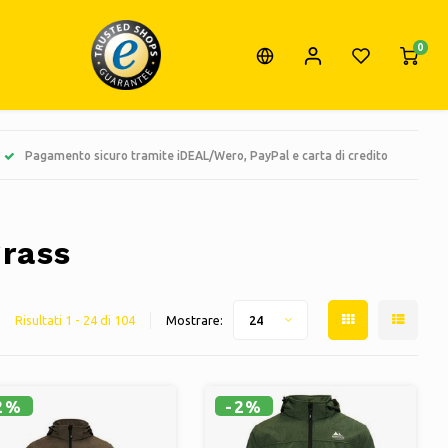
0
Pagamento sicuro tramite iDEAL/Wero, PayPal e carta di credito
grass
Risultati 1 - 24 di 104
Mostrare:
24
2%
-2%