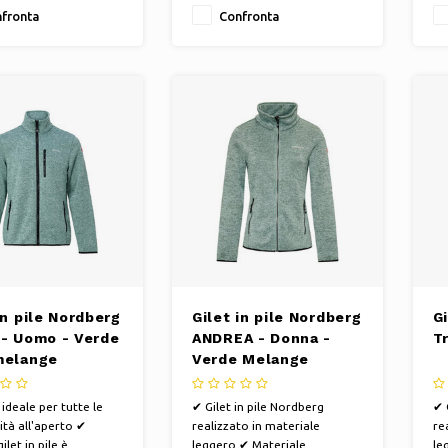
nto ✔ Comodo e
fronta
Confronta
te ✔ Il gilet ideale
 le tue attività
o.
in pile Nordberg
Gilet in pile Nordberg
Gi
 - Uomo - Verde
ANDREA - Donna -
T
melange
Verde Melange
t ideale per tutte le
✔ Gilet in pile Nordberg
✔ 
ità all'aperto ✔
realizzato in materiale
re
let in pile è
leggero ✔ Materiale
le