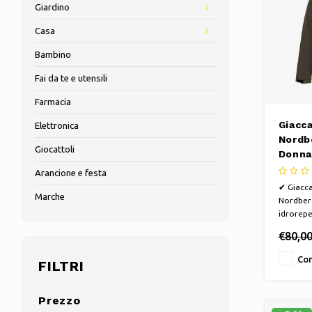
Giardino
Casa
Bambino
Fai da te e utensili
Farmacia
Giacca
Elettronica
Nordb
Giocattoli
Donna 
Eserc
Arancione e festa
✔ Giacca
Marche
Nordber
idrorepe
staccabi
€80,0
cernier
cammina
Con
FILTRI
biciclett
con vent
versatil
Prezzo
l'autunn