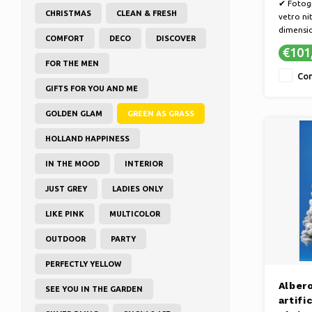
✔ Fotogr
CHRISTMAS
CLEAN & FRESH
vetro ni
dimensio
COMFORT
DECO
DISCOVER
✔ la vita
€101
✔ Realiz
FOR THE MEN
bellissi
Con
✔ Facile
GIFTS FOR YOU AND ME
dipinto 
sistema 
GOLDEN GLAM
GREEN AS GRASS
HOLLAND HAPPINESS
IN THE MOOD
INTERIOR
JUST GREY
LADIES ONLY
LIKE PINK
MULTICOLOR
OUTDOOR
PARTY
PERFECTLY YELLOW
Albero
SEE YOU IN THE GARDEN
artifi