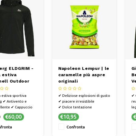
erg ELDGRIM -
Napoleon Lempur | le
Gi
 estiva
caramelle più aspre
B
hell Outdoor
originali
V
- Verde
 estiva sportiva
✔ Deliziose esplosioni di gusto
✔ 
g ✔ Antivento e
✔ piacere irresistibile
re
llente ✔ Cappuccio
✔ Dolce tentazione
le
le e tasche con
el
€60,00
€10,95
€
0
a ✔ Comoda per
ve
re o andare in
mo
fronta
Confronta
a sotto la pioggia o il
tr
La giacca estiva
pe