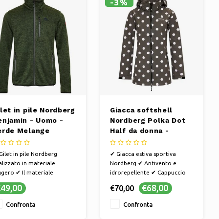
-3%
let in pile Nordberg
Giacca softshell
enjamin - Uomo -
Nordberg Polka Dot
erde Melange
Half da donna -
Colore verde
Gilet in pile Nordberg
✔ Giacca estiva sportiva
alizzato in materiale
Nordberg ✔ Antivento e
ggero ✔ Il materiale
idrorepellente ✔ Cappuccio
asticizzato garantisce una
staccabile e tasche con
49,00
€68,00
€70,00
stibilità comoda e libertà di
cerniera ✔ Comoda per
vimento ✔ Comodo e
camminare o andare in
Confronta
Confronta
aspirante ✔ Il gilet ideale
bicicletta sotto la pioggia o il
r tutte le tue attività
vento | La giacca estiva