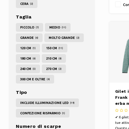
movime
CERA
(2)
Con
traspiran
per tutte
Taglia
all'apert
PICCOLO
MEDIO
(7)
(11)
GRANDE
MOLTO GRANDE
(6)
(2)
120 CM
150 CM
(1)
(11)
180 CM
210 CM
(6)
(8)
240 CM
270 CM
(5)
(2)
300 CM E OLTRE
(4)
Gilet 
Tipo
Frank
INCLUDE ILLUMINAZIONE LED
erba 
(19)
CONFEZIONE RISPARMIO
(1)
✔ Il gile
tue attiv
Numero di scarpe
Questo gi