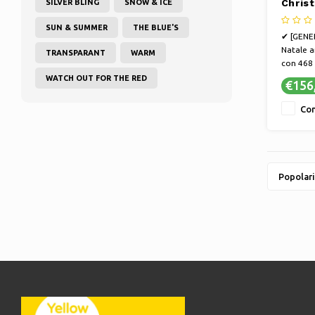
Chris
SILVER BLING
SNOW & ICE
210 c
SUN & SUMMER
THE BLUE'S
✔ [GENER
Natale a
TRANSPARANT
WARM
con 468 
Modello
WATCH OUT FOR THE RED
€156
✔ [DECO
Natale a
Con
albero a
con rami
✔ [COMOD
rapida i
Popolari