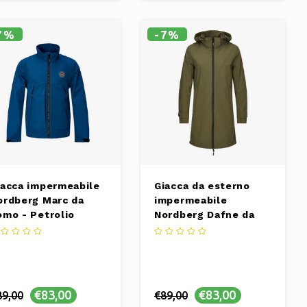
l'aperto.
versatile per la primavera
7%
-7%
iacca impermeabile
Giacca da esterno
ordberg Marc da
impermeabile
omo - Petrolio
Nordberg Dafne da
elange
donna - Esercito
€83,00
€83,00
89,00
€89,00