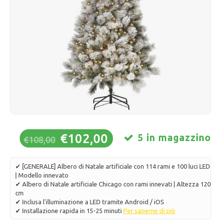
Pattini da ghiaccio
Cuscini e biancheria da letto
Polski
Sport
Lampade e illuminazione
Altro
Cesti, vasi e fioriere
Mobili
€102,00
5 in magazzino
€108,00
✔ [GENERALE] Albero di Natale artificiale con 114 rami e 100 luci LED
| Modello innevato
✔ Albero di Natale artificiale Chicago con rami innevati | Altezza 120
cm
✔ Inclusa l'illuminazione a LED tramite Android / iOS
✔ Installazione rapida in 15-25 minuti
Per saperne di più