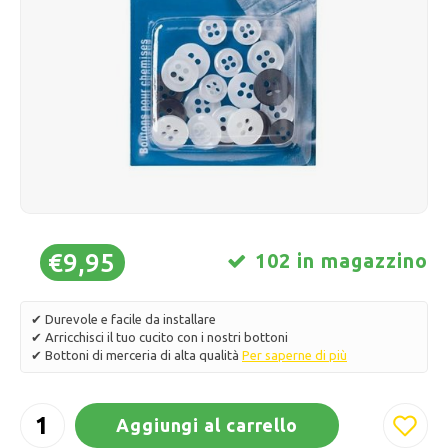
Pattini da ghiaccio
Cuscini e biancheria da letto
Polski
Sport
Lampade e illuminazione
Altro
Cesti, vasi e fioriere
Mobili
€9,95
102 in magazzino
✔ Durevole e facile da installare
✔ Arricchisci il tuo cucito con i nostri bottoni
✔ Bottoni di merceria di alta qualità
Per saperne di più
Aggiungi al carrello