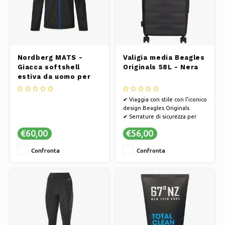
Nordberg MATS -
Valigia media Beagles
Giacca softshell
Originals 58L - Nera
estiva da uomo per
attività all'aperto -
Nero/Blu mélange
✔ Viaggia con stile con l'iconico
design Beagles Originals
✔ Serrature di sicurezza per
proteggere al meglio i tuoi
€60,00
€56,00
beni
✔ Ruote girevoli a 360° per
Confronta
Confronta
spostamenti senza sforzo