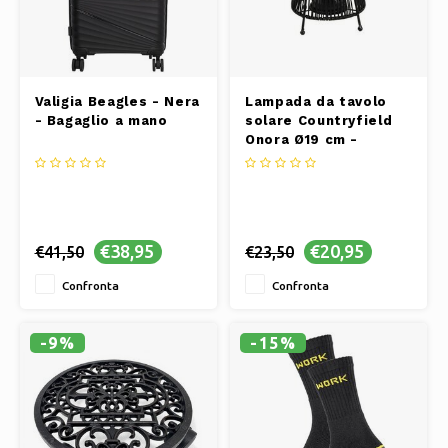
Valigia Beagles - Nera
Lampada da tavolo
- Bagaglio a mano
solare Countryfield
Onora Ø19 cm -
Altezza 22 cm - Nera
€38,95
€20,95
€41,50
€23,50
Confronta
Confronta
-9%
-15%