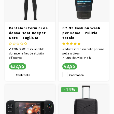
Pantaloni termici da
67 NZ Fashion Wash
donna Heat Keeper -
per uomo - Pulizia
Nero - Taglia M
totale
✔ COMODO: resta al caldo
✔ Idrata intensamente per una
durante le fredde attività
pelle radiosa
all'aperto
✔ Cura del viso che fa
✔ MODELLO - la maglietta
risplendere la tua pelle
€22,95
€8,95
termica veste bene
✔ Nutre con ingredienti di alta
✔ QUALITÀ - perfetto equilibrio
qualità
Confronta
Confronta
tra calore e rimozione del
sudore
-14%