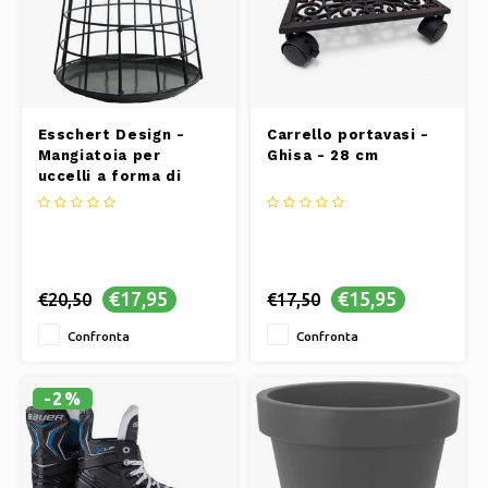
Esschert Design -
Carrello portavasi -
Mangiatoia per
Ghisa - 28 cm
uccelli a forma di
gabbia, nera - 23,7 cm
x 30,6 cm
€17,95
€15,95
€20,50
€17,50
Confronta
Confronta
-2%