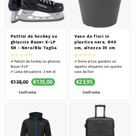
Pattini da hockey su
Vaso da fiori in
ghiaccio Bauer X-LP
plastica nera, Ø40
SR - Nero/Blu Taglia
cm, altezza 35 cm
46
✔ Pattini da hockey su ghiaccio
✔ Dona al tuo giardino un
Bauer X-LP
aspetto elegante con questo
✔ Lama del pattino: 3 mm di
vaso da fiori
spessore, acciaio
✔ Ø40 cm Altezza 35 cm
€135,00
€23,95
€138,00
inossidabile/pre-affilata
✔ Colore Nero
✔ scarpa: stivale semi-morbido,
Confronta
Confronta
materiale sintetico indurito
con imbottitura morbida