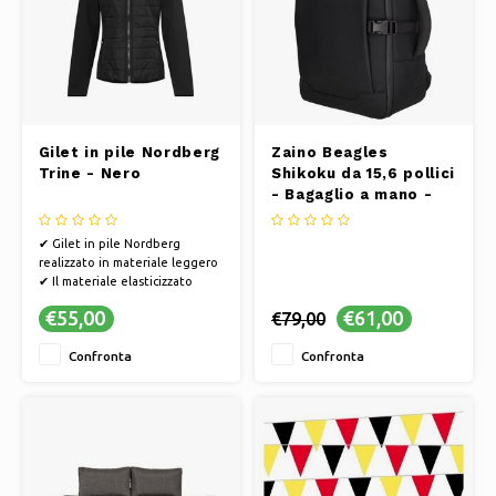
Gilet in pile Nordberg
Zaino Beagles
Trine - Nero
Shikoku da 15,6 pollici
- Bagaglio a mano -
Zaino per laptop -
Borsa da viaggio -
✔ Gilet in pile Nordberg
Nero
realizzato in materiale leggero
✔ Il materiale elasticizzato
garantisce una vestibilità
€55,00
€61,00
€79,00
comoda e libertà di movimento
✔ Comodo e traspirante ✔ Il
Confronta
Confronta
gilet ideale per tutte le tue
attività all'aperto.