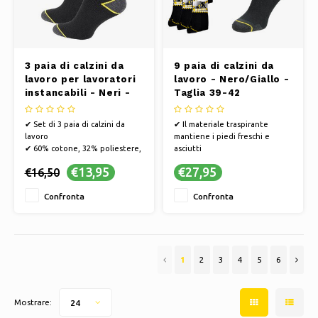
3 paia di calzini da
9 paia di calzini da
lavoro per lavoratori
lavoro - Nero/Giallo -
instancabili - Neri -
Taglia 39-42
Taglie 39-42
✔ Set di 3 paia di calzini da
✔ Il materiale traspirante
lavoro
mantiene i piedi freschi e
✔ 60% cotone, 32% poliestere,
asciutti
55% poliammide, 1% elastan
✔ Durevole e resistente allo
€13,95
€27,95
€16,50
✔ Taglia 39-42
scolorimento
✔ Mantiene la forma e
Confronta
Confronta
l'elasticità dopo il lavaggio
1
2
3
4
5
6
Mostrare:
24