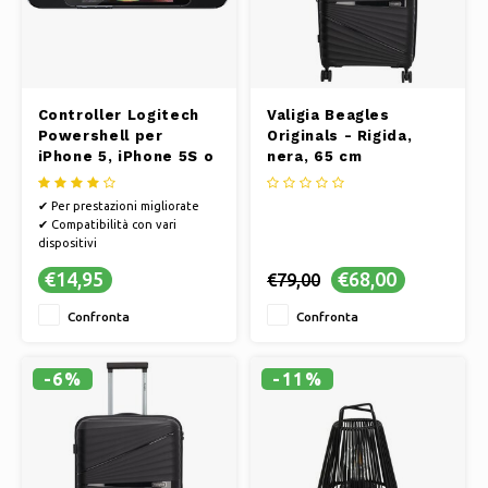
Controller Logitech
Valigia Beagles
Powershell per
Originals - Rigida,
iPhone 5, iPhone 5S o
nera, 65 cm
iPod Touch (5a
generazione) - Nero
✔ Per prestazioni migliorate
✔ Compatibilità con vari
dispositivi
✔ Ottimizza la tua esperienza
€14,95
€68,00
€79,00
al computer
Confronta
Confronta
-6%
-11%