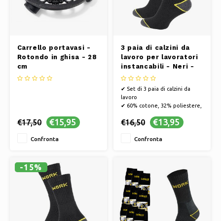
Carrello portavasi -
3 paia di calzini da
Rotondo in ghisa - 28
lavoro per lavoratori
cm
instancabili - Neri -
Taglia 43-46
✔ Set di 3 paia di calzini da
lavoro
✔ 60% cotone, 32% poliestere,
55% poliammide, 1% elastan
€15,95
€13,95
€17,50
€16,50
✔ Taglia 43-46
Confronta
Confronta
-15%