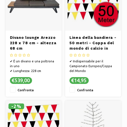
Divano lounge Arezzo
Linea della bandiera -
228 x 78 cm - altezza
50 metri - Coppa del
68 cm
mondo di calcio in
Germania
✔ È un divano e una poltrona
✔ Indispensabile per il
in uno
Campionato Europeo/Coppa
✔ Lunghezza: 228 cm
del Mondo
Larghezza: 78 cm Altezza: 68 cm
✔ Decora la tua casa, il tuo
€539,00
€14,95
✔ Colore: antracite
giardino o la tua strada con
queste bandiere!
Confronta
Confronta
✔ Tifa per la Germania sulla
strada verso la Coppa del
Mondo
✔ Con questa bandierina farai
-2%
sicuramente colpo