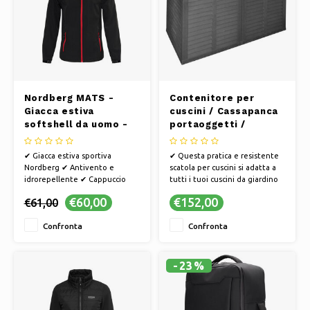
Pattini da ghiaccio
Cuscini e biancheria da letto
Polski
Sport
Lampade e illuminazione
Altro
Cesti, vasi e fioriere
Nordberg MATS -
Contenitore per
Mobili
Giacca estiva
cuscini / Cassapanca
softshell da uomo -
portaoggetti /
Nero mélange
Contenitore per
cuscini da giardino,
✔ Giacca estiva sportiva
✔ Questa pratica e resistente
tra le altre cose,
Nordberg ✔ Antivento e
scatola per cuscini si adatta a
750L - 155 x 66 x 80
idrorepellente ✔ Cappuccio
tutti i tuoi cuscini da giardino
cm - Nero
staccabile e tasche con
✔ Dimensioni 155x66x80 cm
€60,00
€152,00
€61,00
cerniera ✔ Comoda per
✔ Colore nero
camminare o andare in
Confronta
Confronta
bicicletta sotto la pioggia o il
vento | La giacca estiva
versatile per la primavera
-23%