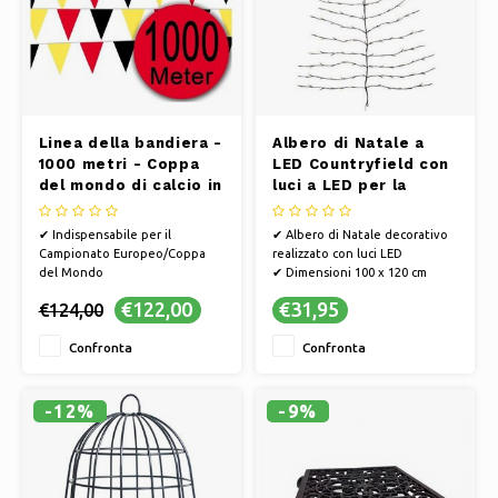
Linea della bandiera -
Albero di Natale a
1000 metri - Coppa
LED Countryfield con
del mondo di calcio in
luci a LED per la
Germania
parete, 100 x 120 cm |
136 LED
✔ Indispensabile per il
✔ Albero di Natale decorativo
Campionato Europeo/Coppa
realizzato con luci LED
del Mondo
✔ Dimensioni 100 x 120 cm
✔ Decora la tua casa, il tuo
✔ la nuova tendenza natalizia
€122,00
€31,95
€124,00
giardino o la tua strada con
del 2021
queste bandiere!
✔ Adatto anche per uso
Confronta
Confronta
✔ Tifa per la Germania sulla
esterno
strada verso la Coppa del
Mondo
✔ Con questa bandierina farai
-12%
-9%
sicuramente colpo