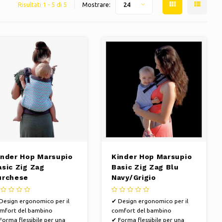
Risultati 1 - 5 di 5
Mostrare:
24
inder Hop Marsupio
Kinder Hop Marsupio
asic Zig Zag
Basic Zig Zag Blu
urchese
Navy/Grigio
Design ergonomico per il
✔ Design ergonomico per il
mfort del bambino
comfort del bambino
Forma flessibile per una
✔ Forma flessibile per una