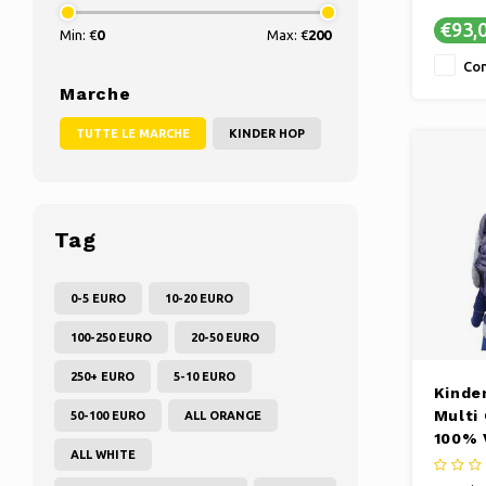
✔ Stile 
€93,
Min: €
0
Max: €
200
alla mo
✔ Comodi
Con
Marche
TUTTE LE MARCHE
KINDER HOP
Tag
0-5 EURO
10-20 EURO
100-250 EURO
20-50 EURO
250+ EURO
5-10 EURO
Kinde
Multi
50-100 EURO
ALL ORANGE
100% 
ALL WHITE