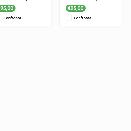
stibilità ottimale
vestibilità ottimale
95,00
€95,00
Design eleganti per genitori
✔ Design eleganti per genitori
la moda
alla moda
Confronta
Confronta
Materiale durevole per un
✔ Materiale durevole per un
o a lungo termine
uso a lungo termine