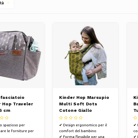
tà
fasciatoio
Kinder Hop Marsupio
K
r Hop Traveler
Multi Soft Dots
B
35 cm
Cotone Giallo
T
etano grigio
o spazioso per
✔ Design ergonomico per il
✔ 
are le forniture per
comfort del bambino
co
✔ Forma flessibile per una
✔ 