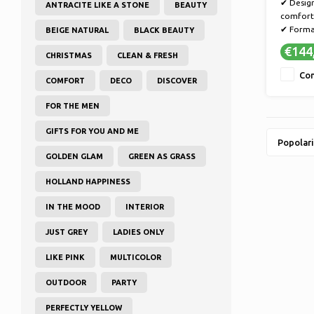
✔ Design
ANTRACITE LIKE A STONE
BEAUTY
comfort
✔ Forma 
BEIGE NATURAL
BLACK BEAUTY
vestibili
€144
CHRISTMAS
CLEAN & FRESH
✔ Design
alla mo
Con
COMFORT
DECO
DISCOVER
✔ Materi
uso a lu
FOR THE MEN
GIFTS FOR YOU AND ME
Popolari
GOLDEN GLAM
GREEN AS GRASS
HOLLAND HAPPINESS
IN THE MOOD
INTERIOR
JUST GREY
LADIES ONLY
LIKE PINK
MULTICOLOR
OUTDOOR
PARTY
PERFECTLY YELLOW