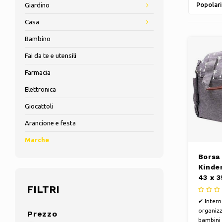
Popolari
Giardino
Casa
Bambino
Fai da te e utensili
Farmacia
Elettronica
Giocattoli
Arancione e festa
Marche
Borsa 
Kinde
43 x 
FILTRI
poliur
✔ Intern
organizz
Prezzo
bambini