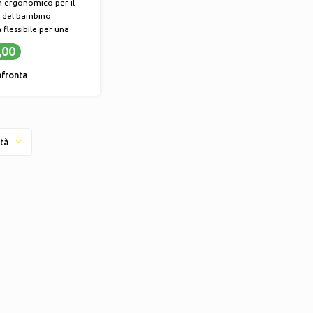
 ergonomico per il
 del bambino
flessibile per una
tà ottimale
,00
 eleganti per genitori
da
fronta
ale durevole per un
ngo termine
tà