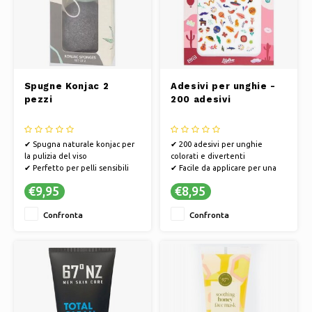
Spugne Konjac 2
Adesivi per unghie -
pezzi
200 adesivi
✔ Spugna naturale konjac per
✔ 200 adesivi per unghie
la pulizia del viso
colorati e divertenti
✔ Perfetto per pelli sensibili
✔ Facile da applicare per una
✔ Senza additivi artificiali
bella manicure
€9,95
€8,95
✔ Ideale per decorazioni
unghie veloci e creative.
Confronta
Confronta