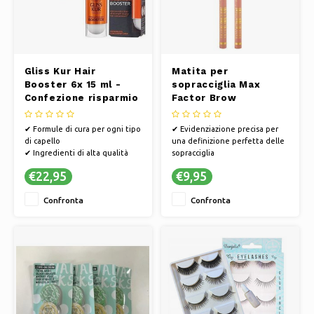
Gliss Kur Hair
Matita per
Booster 6x 15 ml -
sopracciglia Max
Confezione risparmio
Factor Brow
Highlighter
✔ Formule di cura per ogni tipo
✔ Evidenziazione precisa per
di capello
una definizione perfetta delle
✔ Ingredienti di alta qualità
sopracciglia
per capelli sani
✔ Formula a lunga tenuta per
€22,95
€9,95
✔ Trasforma i tuoi capelli con i
un uso quotidiano
nostri prodotti per la cura dei
✔ Facile applicazione per un
Confronta
Confronta
capelli
look naturale