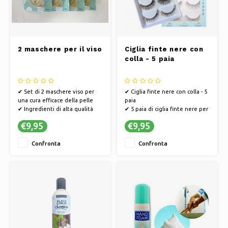
2 maschere per il viso
Ciglia finte nere con
colla - 5 paia
✔ Set di 2 maschere viso per
✔ Ciglia finte nere con colla - 5
una cura efficace della pelle
paia
✔ Ingredienti di alta qualità
✔ 5 paia di ciglia finte nere per
per un incarnato radioso
un effetto spettacolare
€9,95
€9,95
✔ Facile da applicare e
✔ Include adesivo per una
rimuovere
facile applicazione
Confronta
Confronta