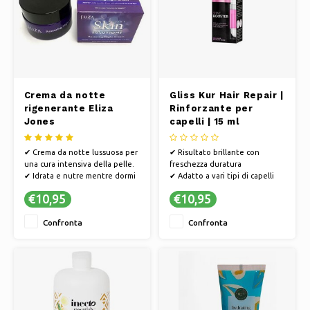
Crema da notte
Gliss Kur Hair Repair |
rigenerante Eliza
Rinforzante per
Jones
capelli | 15 ml
✔ Crema da notte lussuosa per
✔ Risultato brillante con
una cura intensiva della pelle.
freschezza duratura
✔ Idrata e nutre mentre dormi
✔ Adatto a vari tipi di capelli
✔ Ripristina e rinnova la
✔ Una cura regolare mantiene i
€10,95
€10,95
consistenza della pelle
capelli sani e forti.
Confronta
Confronta