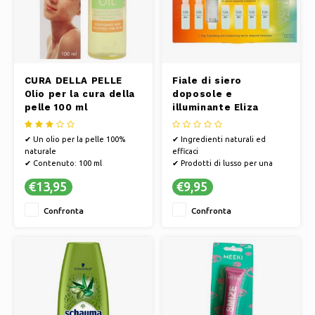
CURA DELLA PELLE
Fiale di siero
Olio per la cura della
doposole e
pelle 100 ml
illuminante Eliza
Jones | Trattamento
nutriente con siero
✔ Un olio per la pelle 100%
✔ Ingredienti naturali ed
per 7 giorni | Cura del
naturale
efficaci
viso doposole
✔ Contenuto: 100 ml
✔ Prodotti di lusso per una
pelle radiosa
€13,95
€9,95
✔ Idrata e nutre la pelle
Confronta
Confronta