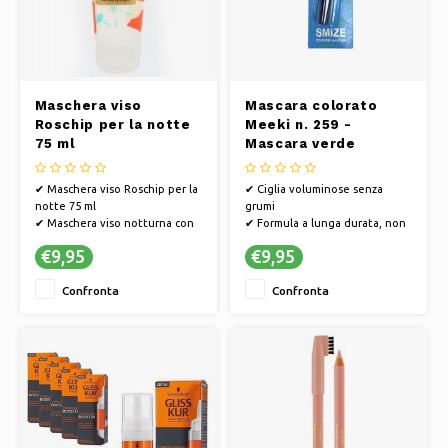
Maschera viso
Mascara colorato
Roschip per la notte
Meeki n. 259 -
75 ml
Mascara verde
✔ Maschera viso Roschip per la
✔ Ciglia voluminose senza
notte 75 ml
grumi
✔ Maschera viso notturna con
✔ Formula a lunga durata, non
cinorrodi
sbiadisce
€9,95
€9,95
✔ Nutre la pelle durante la
✔ Facile da applicare, anche per
notte e la rende morbida come
i principianti
Confronta
Confronta
la seta