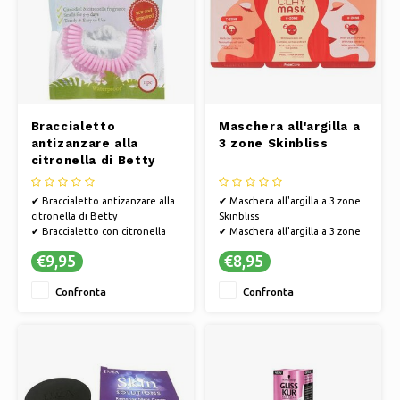
Pattini da ghiaccio
Cuscini e biancheria da letto
Polski
Sport
Lampade e illuminazione
Altro
Cesti, vasi e fioriere
Braccialetto
Maschera all'argilla a
Mobili
antizanzare alla
3 zone Skinbliss
citronella di Betty
✔ Braccialetto antizanzare alla
✔ Maschera all'argilla a 3 zone
citronella di Betty
Skinbliss
✔ Braccialetto con citronella
✔ Maschera all'argilla a 3 zone
per la protezione dalle zanzare
per il trattamento del viso
€9,95
€8,95
✔ Comodo e facile da indossare
✔ Nutre, deterge e idrata
diverse zone della pelle
Confronta
Confronta