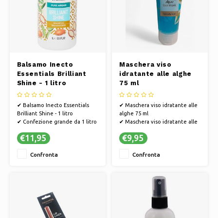
Balsamo Inecto
Maschera viso
Essentials Brilliant
idratante alle alghe
Shine - 1 litro
75 ml
✔ Balsamo Inecto Essentials
✔ Maschera viso idratante alle
Brilliant Shine - 1 litro
alghe 75 ml
✔ Confezione grande da 1 litro
✔ Maschera viso idratante alle
per un uso a lungo termine
alghe
€11,95
€9,95
✔ Balsamo per capelli lucenti e
✔ Dona una pelle idratata e
curati
fresca
Confronta
Confronta