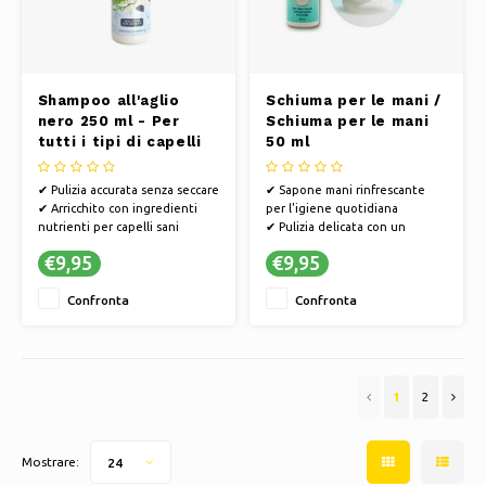
Shampoo all'aglio
Schiuma per le mani /
nero 250 ml - Per
Schiuma per le mani
tutti i tipi di capelli
50 ml
✔ Pulizia accurata senza seccare
✔ Sapone mani rinfrescante
✔ Arricchito con ingredienti
per l'igiene quotidiana
nutrienti per capelli sani
✔ Pulizia delicata con un
✔ Profumi freschi per una
profumo gradevole
€9,95
€9,95
piacevole esperienza doccia
✔ Formula idratante per mani
curate
Confronta
Confronta
1
2
Mostrare:
24