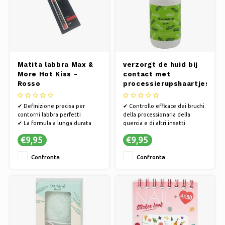
Matita labbra Max &
verzorgt de huid bij
More Hot Kiss -
contact met
Rosso
processierupshaartjes.
Deze spray is
speciaal ontwikkeld
✔ Definizione precisa per
✔ Controllo efficace dei bruchi
om direct verkoeling
contorni labbra perfetti
della processionaria della
en verlichting te
✔ La formula a lunga durata
quercia e di altri insetti
geven.</p> <p>Bevat
previene sbavature e
✔ Applicazione a spruzzo rapida
€9,95
€9,95
essentiële oliën,
sbiadimento
e facile
✔ Texture cremosa per
✔ Spray lenitivo dopo lo
plantenextracten en
Confronta
Confronta
un'applicazione senza sforzo
spruzzo allevia prurito e
andere natuurlijke
irritazione
ingrediënten,
waardoor het een
unieke dubbele we