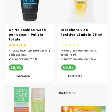
67 NZ Fashion Wash
Maschera viso
per uomo - Pulizia
lenitiva al miele 75 ml
totale
✔ Idrata intensamente per una
✔ Maschera viso lenitiva al
pelle radiosa
miele 75 ml
✔ Cura del viso che fa
✔ Maschera viso lenitiva al
risplendere la tua pelle
miele
€8,95
€9,95
✔ Nutre con ingredienti di alta
✔ Morbido e idratante per la
qualità
pelle
Confronta
Confronta