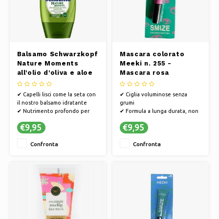
Balsamo Schwarzkopf
Mascara colorato
Nature Moments
Meeki n. 255 -
all'olio d'oliva e aloe
Mascara rosa
vera - 200 ml
✔ Capelli lisci come la seta con
✔ Ciglia voluminose senza
il nostro balsamo idratante
grumi
✔ Nutrimento profondo per
✔ Formula a lunga durata, non
capelli lucenti e sani
sbiadisce
€9,95
€9,95
✔ Facile pettinabilità e
✔ Facile da applicare, anche per
riduzione dell'effetto crespo
i principianti
Confronta
Confronta