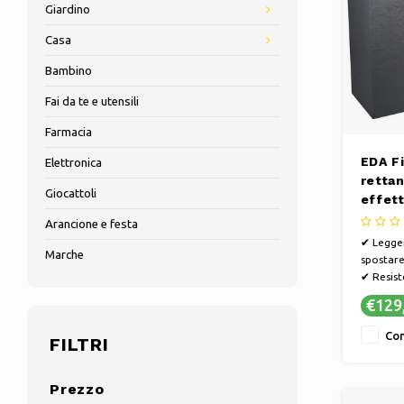
Giardino
Casa
Bambino
Fai da te e utensili
Farmacia
EDA Fi
Elettronica
rettan
Giocattoli
effett
Antrac
Arancione e festa
78,5 x
✔ Legger
Marche
spostare
✔ Resist
condizio
€129
✔ Disponi
✔ Facile 
Con
FILTRI
manuten
Prezzo