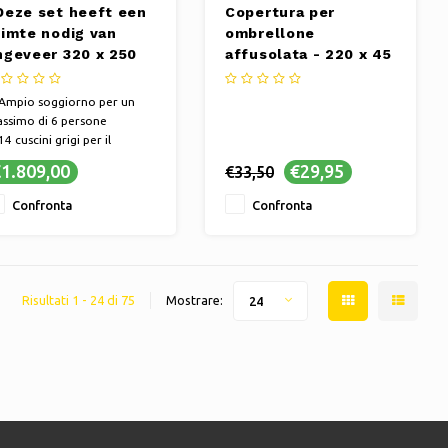
Deze set heeft een
Copertura per
uimte nodig van
ombrellone
ngeveer 320 x 250
affusolata - 220 x 45
m.</span></p>
x 25 cm
p>Nashville is een
Ampio soggiorno per un
root en comfortabel
ssimo di 6 persone
oungeset bestaande
4 cuscini grigi per il
t vijf delen en
ssimo comfort e relax
1.809,00
€29,95
€33,50
Realizzato in plastica di alta
eschikt voor
alità con un robusto telaio
aximaal 6 personen.
Confronta
Confronta
 alluminio
eze set wordt
eleverd met maar
efst 14 grijze
ussens voor
Risultati 1 - 24 di 75
Mostrare:
24
aximal