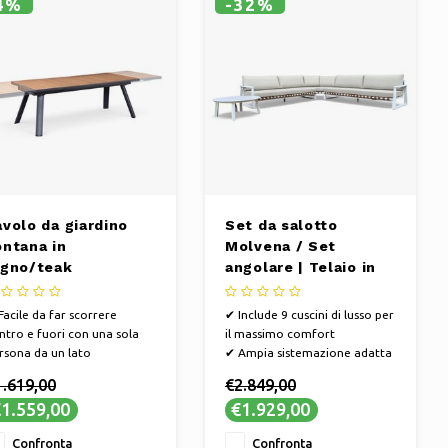
4%
-32%
avolo da giardino
Set da salotto
ontana in
Molvena / Set
egno/teak
angolare | Telaio in
llungabile 220-340
alluminio bianco
 | Struttura in
Facile da far scorrere
✔ Include 9 cuscini di lusso per
lluminio antracite
ntro e fuori con una sola
il massimo comfort
rsona da un lato
✔ Ampia sistemazione adatta
Finitura in teak per un
fino a 7 persone
1.619,00
€2.849,00
petto naturale
✔ Tavolino basso rotondo
1.559,00
€1.929,00
grande tavolo adatto per
abbinato
rca 12 persone
Confronta
Confronta