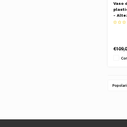
Vaso d
plast
- Alte
Torto
€109,
Con
Popolari