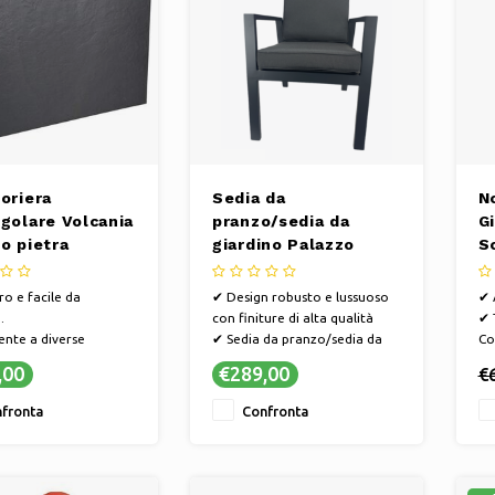
oriera
Sedia da
N
golare Volcania
pranzo/sedia da
G
o pietra
giardino Palazzo
S
ite 46 litri -
antracite | Include
U
 29,5 x 60 cm
cuscini e schienale
o e facile da
✔ Design robusto e lussuoso
✔ 
regolabile
.
con finiture di alta qualità
✔ 
ente a diverse
✔ Sedia da pranzo/sedia da
Co
ni atmosferiche.
giardino Palazzo 75 x 57,5 ​​cm
an
,00
€289,00
€
bili vari colori e stili.
✔ Schienale regolabile
pi
da pulire e
✔ Alluminio leggero (inox)
fronta
Confronta
ere.
✔ Resistente ai colori, alle
intemperie e ai raggi UV