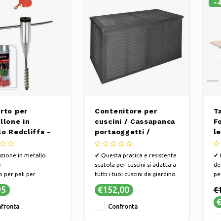
-
rto per
Contenitore per
T
llone in
cuscini / Cassapanca
F
o Redcliffs -
portaoggetti /
l
mbrelloni da 25
Contenitore per
a
mm
cuscini da giardino,
cm
zione in metallo
✔ Questa pratica e resistente
✔ 
tra le altre cose,
a
e
scatola per cuscini si adatta a
de
750L - 155 x 66 x 80
 per pali per
tutti i tuoi cuscini da giardino
pe
cm - Nero
oni da 25 a 55 mm
✔ Dimensioni 155x66x80 cm
✔ 
95
€152,00
€
 da regolare e fissare
✔ Colore nero
as
€
✔ 
fronta
Confronta
ci