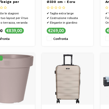
/beige per
Ø330 cm - Ecru
A
le stagioni -
 LA
tte le stagioni
✔ Taglia extra large
✔ 
 tuo layout per il tuo
✔ Costruzione robusta
l'
 o terrazza, veranda
✔ Elegante in giardino
Or
ne
✔ 
€839,00
€269,00
€
00
sizione modulare
pr
ente alle intemperie e
be
fronta
Confronta
e manutenzione
✔ 
a, fai scorrere e
sp
le diverse parti e
%