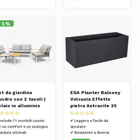
15%
et da giardino
EDA Planter Balcony
ndro con 2 tavoli |
Volcania Effetto
laio in alluminio
pietra Antracite 25
ianco
litri - 59 x 19,5 x 22,8
cm
Include 11 morbidi cuscini
✔ Leggero e facile da
r un comfort e un sostegno
spostare.
 seduta ottimali.
✔ Resistente a diverse
Elegante corda intrecciata
condizioni atmosferiche.