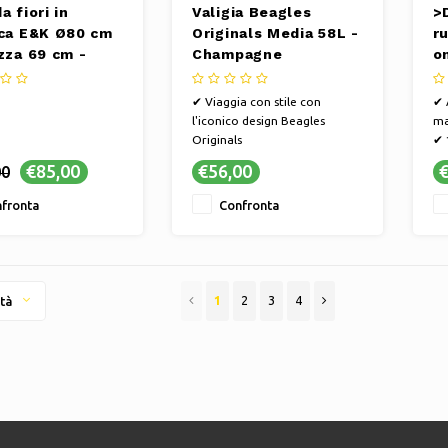
a fiori in
Valigia Beagles
>
ica E&K Ø80 cm
Originals Media 58L -
r
zza 69 cm -
Champagne
o
ra
c
<
✔ Viaggia con stile con
✔ 
g
l'iconico design Beagles
ma
l
Originals
✔ 1
ui
✔ Serrature di sicurezza per
ma
€85,00
€56,00
€
00
proteggere al meglio i tuoi
✔ 
g
beni
qu
m
fronta
Confronta
✔ Ruote girevoli a 360° per
in
D
spostamenti senza sforzo
g
li
k
1
2
3
4
tà
m