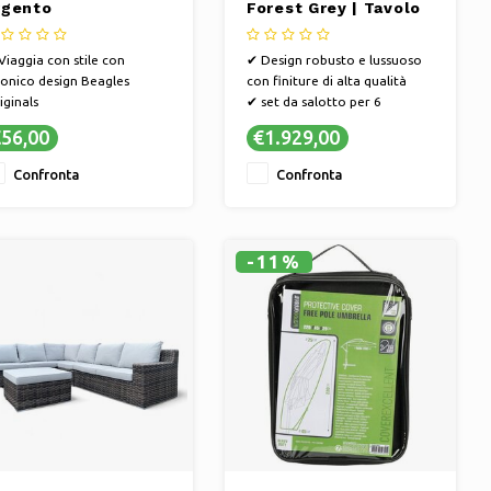
rgento
Forest Grey | Tavolo
incluso
Viaggia con stile con
✔ Design robusto e lussuoso
iconico design Beagles
con finiture di alta qualità
iginals
✔ set da salotto per 6
Serrature di sicurezza per
persone
56,00
€1.929,00
oteggere al meglio i tuoi
✔ Antisporco e non richiede
ni
manutenzione
Confronta
Confronta
Ruote girevoli a 360° per
✔ Telaio in alluminio leggero
ostamenti senza sforzo
(inossidabile)
✔ Plastica di alta qualità
(resistente ai colori, alle
-11%
intemperie e ai raggi UV)