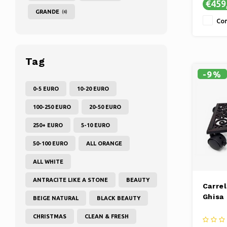
€459
o patio.
GRANDE
(6)
✔ STRUT
Con
L'ombrel
struttu
robusta 
✔ PROTEZ
Tag
è in pol
-9%
0-5 EURO
10-20 EURO
100-250 EURO
20-50 EURO
250+ EURO
5-10 EURO
50-100 EURO
ALL ORANGE
ALL WHITE
ANTRACITE LIKE A STONE
BEAUTY
Carrel
Ghisa
BEIGE NATURAL
BLACK BEAUTY
CHRISTMAS
CLEAN & FRESH