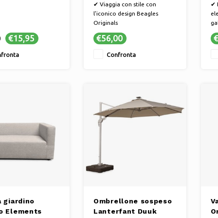
r
✔ Viaggia con stile con
✔ 
l'iconico design Beagles
el
Originals
ga
✔ Serrature di sicurezza per
ac
€15,95
€56,00
€
0
proteggere al meglio i tuoi
o 
beni
✔ 
fronta
Confronta
✔ Ruote girevoli a 360° per
L'
spostamenti senza sforzo
st
ro
✔ 
è 
 giardino
Ombrellone sospeso
V
o Elements
Lanterfant Duuk
Or