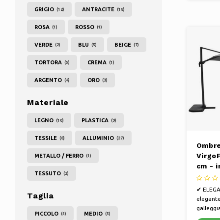
GRIGIO
ANTRACITE
(12)
(18)
ROSA
ROSSO
(1)
(1)
VERDE
BLU
BEIGE
(2)
(5)
(7)
TORTORA
CREMA
(5)
(1)
ARGENTO
ORO
(4)
(3)
Materiale
LEGNO
PLASTICA
(10)
(9)
TESSILE
ALLUMINIO
(8)
(27)
Ombre
VirgoF
METALLO / FERRO
(1)
cm - i
TESSUTO
(2)
croce
✔ ELEGA
Taglia
elegant
galleggi
PICCOLO
MEDIO
(5)
(5)
accessor