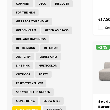
COMFORT
DECO
DISCOVER
FOR THE MEN
€17,5
GIFTS FOR YOU AND ME
Con
GOLDEN GLAM
GREEN AS GRASS
HOLLAND HAPPINESS
-3%
IN THE MOOD
INTERIOR
JUST GREY
LADIES ONLY
LIKE PINK
MULTICOLOR
OUTDOOR
PARTY
PERFECTLY YELLOW
SEE YOU IN THE GARDEN
SILVER BLING
SNOW & ICE
Set da
Buran
SUN & SUMMER
THE BLUE'S