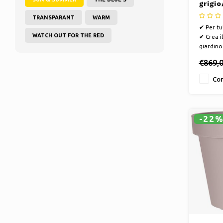
grigio
tutte 
TRANSPARANT
WARM
Panca
✔ Per tu
WATCH OUT FOR THE RED
✔ Crea il
giardino
o balco
€869,
✔ Compo
✔ Resist
Con
di facil
✔ Mescol
combina 
colori
-22