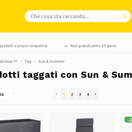
prodotti a prezzi competitivi
Resi gratuiti entro 30 giorni
ebshop IT
Tag
Sun & Summer
dotti taggati con Sun & Su
1
2
3
4
tà
-