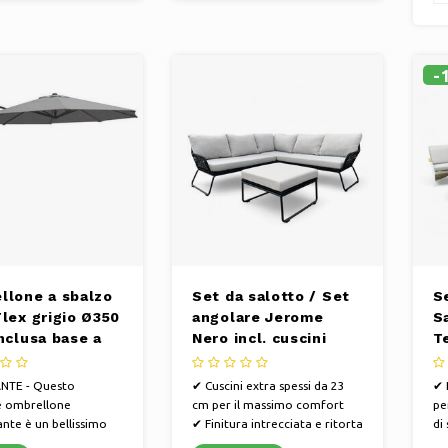
-
llone a sbalzo
Set da salotto / Set
S
lex grigio Ø350
angolare Jerome
Sa
nclusa base a
Nero incl. cuscini
Te
Grigio
b
NTE - Questo
✔ Cuscini extra spessi da 23
✔ 
e ombrellone
cm per il massimo comfort
pe
ante è un bellissimo
✔ Finitura intrecciata e ritorta
di
io per il tuo giardino
per un'estetica
✔ 