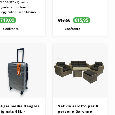
esistente
ELEGANTE - Questo
egante ombrellone
lleggiante è un bellissimo
cessorio per il tuo giardino
719,00
€15,95
€17,50
patio.
STRUTTURA ROBUSTA -
Confronta
Confronta
ombrellone è dotato di una
ruttura estremamente
busta in antracite.
PROTEZIONE UV - Il tessuto
in poliestere da 25
aligia media Beagles
Set da salotto per 6
iginals 58L -
persone Garonne