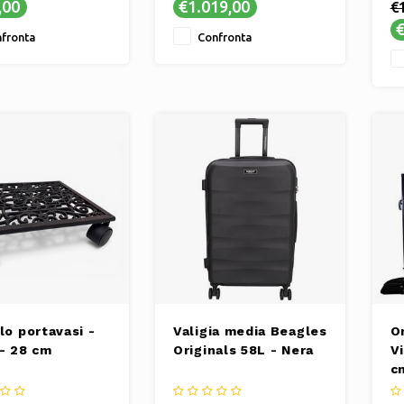
,00
€1.019,00
€
contemporanea
pe
€
TURA ROBUSTA -
✔ Aspetto lussuoso con
✔ 
fronta
Confronta
lone è dotato di una
materiali in alluminio e corda
pe
ra estremamente
di alta qualità
es
in antracite.
IONE UV - Il tessuto
iestere da 25
lo portavasi -
Valigia media Beagles
O
 - 28 cm
Originals 58L - Nera
V
c
o