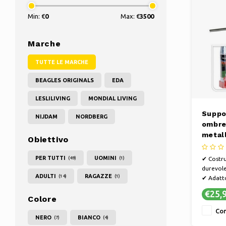
Min: €
0
Max: €
3500
Marche
TUTTE LE MARCHE
BEAGLES ORIGINALS
EDA
LESLILIVING
MONDIAL LIVING
Suppo
NIJDAM
NORDBERG
ombre
metall
Obiettivo
per o
a 55 
PER TUTTI
UOMINI
(49)
(1)
✔ Costru
durevol
ADULTI
RAGAZZE
(14)
(1)
✔ Adatto
ombrell
€25,
✔ Facile
Colore
Con
NERO
BIANCO
(7)
(4)