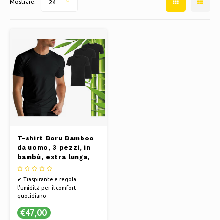
Mostrare:
24
Pattini da ghiaccio
Cuscini e biancheria da letto
Polski
Sport
Lampade e illuminazione
Altro
Cesti, vasi e fioriere
Mobili
T-shirt Boru Bamboo
da uomo, 3 pezzi, in
bambù, extra lunga,
nera, taglia S
✔ Traspirante e regola
l'umidità per il comfort
quotidiano
✔ Sostenibilità in ogni fibra
€47,00
✔ Senti il ​​lusso delle camicie