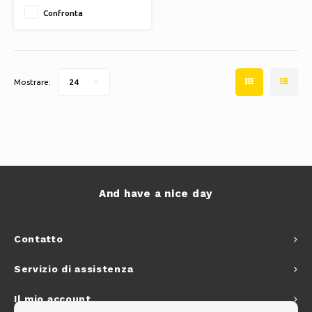
Boru Bamboo
Confronta
Mostrare:
24
And have a nice day
Contatto
Servizio di assistenza
Il mio account