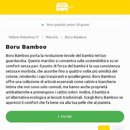
Hoofdmenu / hobby e tempo libero
Hoofdmenu / dolci e leccornie
Hoofdmenu / abbigliamento
Hoofdmenu / giardino
Hoofdmenu / pulizia
Hoofdmenu / natale
Hoofdmenu / casa
Hoofdmenu
Resi gratuiti entro 30 giorni
Pa
Hobby e tempo libero
Dolci e leccornie
Abbigliamento
Giardino
Natale
Pulizia
Lingua
Casa
Yellow Webshop IT
Marche
Boru Bamboo
Boru Bamboo
Cucina & Cucinare
Libri
Alberi di Natale artificiali
Giacche Nordberg Outdoor
Dolce, acido e liquirizia
Barbecue
Zerbini
Nederlands
Boru Bamboo porta la rivoluzione tessile del bambù nel tuo
guardaroba. Questo marchio si concentra sulla sostenibilità e su un
Pulizia
Creativo
Ghirlande natalizie e festoni
Sport invernali Nordberg Outdoor
Fioriere e vasi da fiori
Decorazione e accessori per la casa
Deutsch
comfort senza pari. Il punto di forza del bambù è la sua consistenza
setosa e morbida, che assorbe fino a quattro volte più umidità del
cotone, rendendo i capi traspiranti e ipoallergenici. Boru Bamboo
Conservazione
Animali
Luci di Natale
Biancheria intima
Ombrelloni
Candele profumate
English
offre una collezione di articoli essenziali come calzini e biancheria
intima che non sono solo comodi, ma hanno anche proprietà
Biciclette
Decorazioni natalizie
Calzini
Decorazioni da giardino
Quadri in vetro
Français
antibatteriche e prevengono i cattivi odori. Inoltre, il bambù è
un'alternativa ecologica ai tessuti tradizionali. Scegli Boru Bamboo se
apprezzi il comfort che fa bene sia alla tua pelle che al pianeta.
Campeggio
Termico
Attrezzi da giardino
Candele
Español
FILTRI
Viaggiare
Mobili da giardino
Orologi
Italiano