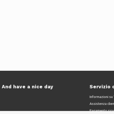
And have a nice day
Servizio 
Informazioni s
Assistenza clien
Pagamento sicu