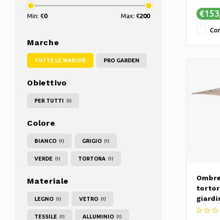
intemper
€153
Min: €
0
Max: €
200
divertim
aperta.
Con
✔ Elegan
Marche
qualsias
TUTTE LE MARCHE
PRO GARDEN
Obiettivo
PER TUTTI
(5)
Colore
BIANCO
GRIGIO
(1)
(1)
VERDE
TORTORA
(1)
(1)
Ombre
Materiale
torto
giardi
LEGNO
VETRO
(1)
(1)
con c
TESSILE
ALLUMINIO
(1)
(1)
di av