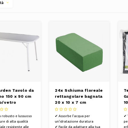
tà
arden Tavolo da
24x Schiuma floreale
T
no 150 x 90 cm
rettangolare bagnata
G
io/vetro
20 x 10 x 7 cm
1
/grigio
 robusto e lussuoso
✔ Assorbe l'acqua per
✔ 
ure di alta qualità
un'idratazione duratura
pe
ale resistente alle
✔ Facile da adattare alla tua
er