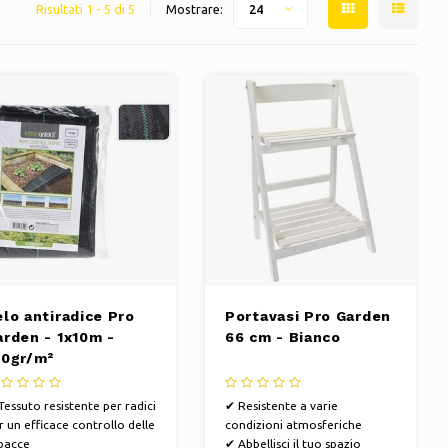
Risultati 1 - 5 di 5
Mostrare:
24
elo antiradice Pro
Portavasi Pro Garden
arden - 1x10m -
66 cm - Bianco
00gr/m²
Tessuto resistente per radici
✔ Resistente a varie
r un efficace controllo delle
condizioni atmosferiche
bacce
✔ Abbellisci il tuo spazio