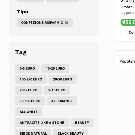
✔ FACILE
Ombrell
Tipo
leggero 
tramite
€56,
CONFEZIONE RISPARMIO
(1)
manovel
✔ QUALIT
Con
ultrares
stecche 
in polie
Tag
✔ Crea f
piacevo
Popolari
0-5 EURO
10-20 EURO
100-250 EURO
20-50 EURO
250+ EURO
5-10 EURO
50-100 EURO
ALL ORANGE
ALL WHITE
ANTRACITE LIKE A STONE
BEAUTY
BEIGE NATURAL
BLACK BEAUTY