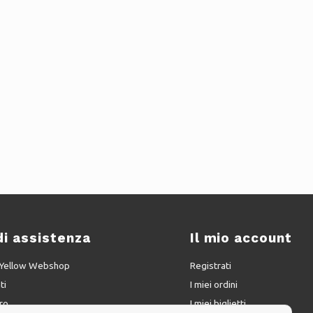
di assistenza
Il mio account
u Yellow Webshop
Registrati
ti
I miei ordini
ro
I miei biglietti