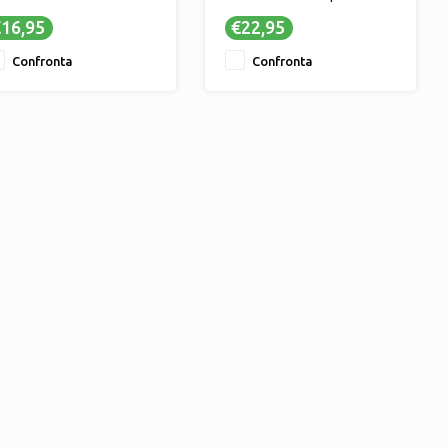
Materiale traspirante per
esterno
16,95
€22,95
a crescita sana delle piante
✔ Per giardino, terrazza e
Mantieni il tuo giardino con
balcone
Confronta
Confronta
 nostro telo antiradice