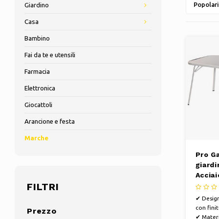
Popolari
Giardino
Casa
Bambino
Fai da te e utensili
Farmacia
Elettronica
Giocattoli
Arancione e festa
Marche
Pro G
giardi
Accia
FILTRI
Bianco
✔ Design
con finit
Prezzo
✔ Materi