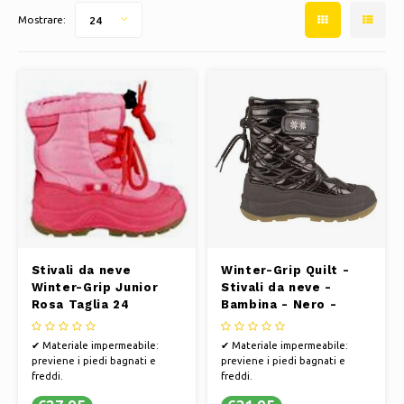
Pattini da ghiaccio
Cuscini e biancheria da letto
Mostrare:
24
Polski
Sport
Lampade e illuminazione
Altro
Cesti, vasi e fioriere
Mobili
Stivali da neve
Winter-Grip Quilt -
Winter-Grip Junior
Stivali da neve -
Rosa Taglia 24
Bambina - Nero -
Taglia 28
✔ Materiale impermeabile:
✔ Materiale impermeabile:
previene i piedi bagnati e
previene i piedi bagnati e
freddi.
freddi.
✔ Fodera isolante: trattiene il
✔ Fodera isolante: trattiene il