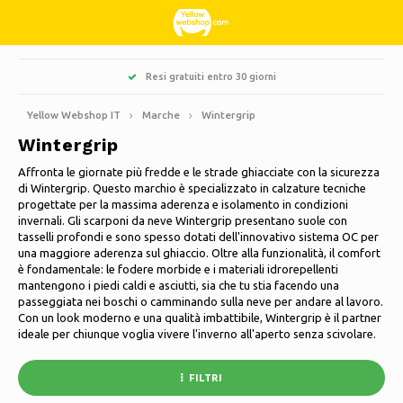
Hoofdmenu / hobby e tempo libero
Hoofdmenu / dolci e leccornie
Hoofdmenu / abbigliamento
Hoofdmenu / giardino
Hoofdmenu / pulizia
Hoofdmenu / natale
Hoofdmenu / casa
Hoofdmenu
Resi gratuiti entro 30 giorni
Pa
Hobby e tempo libero
Dolci e leccornie
Abbigliamento
Giardino
Natale
Pulizia
Lingua
Casa
Yellow Webshop IT
Marche
Wintergrip
Wintergrip
Cucina & Cucinare
Libri
Alberi di Natale artificiali
Giacche Nordberg Outdoor
Dolce, acido e liquirizia
Barbecue
Zerbini
Nederlands
Affronta le giornate più fredde e le strade ghiacciate con la sicurezza
di Wintergrip. Questo marchio è specializzato in calzature tecniche
Pulizia
Creativo
Ghirlande natalizie e festoni
Sport invernali Nordberg Outdoor
Fioriere e vasi da fiori
Decorazione e accessori per la casa
Deutsch
progettate per la massima aderenza e isolamento in condizioni
invernali. Gli scarponi da neve Wintergrip presentano suole con
tasselli profondi e sono spesso dotati dell'innovativo sistema OC per
Conservazione
Animali
Luci di Natale
Biancheria intima
Ombrelloni
Candele profumate
English
una maggiore aderenza sul ghiaccio. Oltre alla funzionalità, il comfort
è fondamentale: le fodere morbide e i materiali idrorepellenti
Biciclette
Decorazioni natalizie
Calzini
Decorazioni da giardino
Quadri in vetro
Français
mantengono i piedi caldi e asciutti, sia che tu stia facendo una
passeggiata nei boschi o camminando sulla neve per andare al lavoro.
Con un look moderno e una qualità imbattibile, Wintergrip è il partner
Campeggio
Termico
Attrezzi da giardino
Candele
Español
ideale per chiunque voglia vivere l'inverno all'aperto senza scivolare.
Viaggiare
Mobili da giardino
Orologi
FILTRI
Italiano