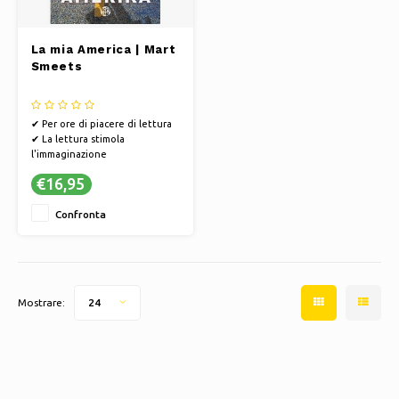
La mia America | Mart
Smeets
✔ Per ore di piacere di lettura
✔ La lettura stimola
l'immaginazione
✔ I libri offrono una via di fuga
€16,95
verso altri mondi
Confronta
Mostrare:
24