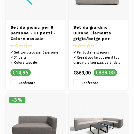
Pattini da ghiaccio
Cuscini e biancheria da letto
Polski
Sport
Lampade e illuminazione
Set da picnic per 6
Set da giardino
persone - 31 pezzi -
Burano Elements
Altro
Cesti, vasi e fioriere
Colore casuale
grigio/beige per
tutte le stagioni -
Mobili
Panca LA
✔ Set completo per 6 persone
✔ Per tutte le stagioni
✔ 31 parti
✔ Crea il tuo layout per il tuo
✔ Colore casuale
giardino o terrazza, veranda o
balcone
€14,95
€839,00
€869,00
✔ Composizione modulare
✔ Resistente alle intemperie e
Confronta
Confronta
di facile manutenzione
✔ Mescola, fai scorrere e
combina le diverse parti e
colori
-3%