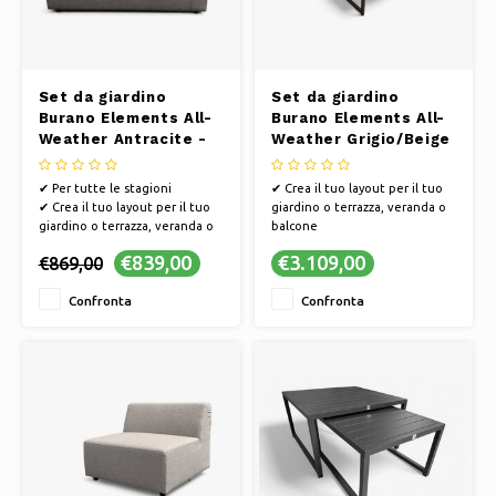
Set da giardino
Set da giardino
Burano Elements All-
Burano Elements All-
Weather Antracite -
Weather Grigio/Beige
Panca LA
5 pezzi
✔ Per tutte le stagioni
✔ Crea il tuo layout per il tuo
✔ Crea il tuo layout per il tuo
giardino o terrazza, veranda o
giardino o terrazza, veranda o
balcone
balcone
✔ Composizione modulare
€839,00
€3.109,00
€869,00
✔ Composizione modulare
✔ Resistente alle intemperie e
✔ Resistente alle intemperie e
di facile manutenzione
Confronta
Confronta
di facile manutenzione
✔ Mescola, fai scorrere e
✔ Mescola, fai scorrere e
combina le diverse parti e
combina le diverse parti e
colori
colori
✔ Set completo da salotto con
5 posti