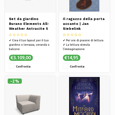
Set da giardino
Il ragazzo della porta
Burano Elements All-
accanto | Jan
Weather Antracite 5
Siebelink
pezzi
✔ Crea il tuo layout per il tuo
✔ Per ore di piacere di lettura
giardino o terrazza, veranda o
✔ La lettura stimola
balcone
l'immaginazione
✔ Composizione modulare
✔ I libri offrono una via di fuga
€3.109,00
€14,95
✔ Resistente alle intemperie e
verso altri mondi
di facile manutenzione
Confronta
Confronta
✔ Mescola, fai scorrere e
combina le diverse parti e
colori
✔ Set completo da salotto con
-2%
5 posti