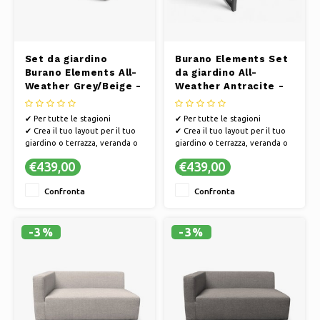
Set da giardino
Burano Elements Set
Burano Elements All-
da giardino All-
Weather Grey/Beige -
Weather Antracite -
Sezione intermedia
Set tavolini da caffè
Antracite Alluminio
✔ Per tutte le stagioni
✔ Per tutte le stagioni
✔ Crea il tuo layout per il tuo
✔ Crea il tuo layout per il tuo
giardino o terrazza, veranda o
giardino o terrazza, veranda o
balcone
balcone
€439,00
€439,00
✔ Composizione modulare
✔ Composizione modulare
✔ Resistente alle intemperie e
✔ Resistente alle intemperie e
Confronta
Confronta
di facile manutenzione
di facile manutenzione
✔ Mescola, fai scorrere e
✔ Mescola, fai scorrere e
combina le diverse parti e
combina le diverse parti e
colori
colori
-3%
-3%