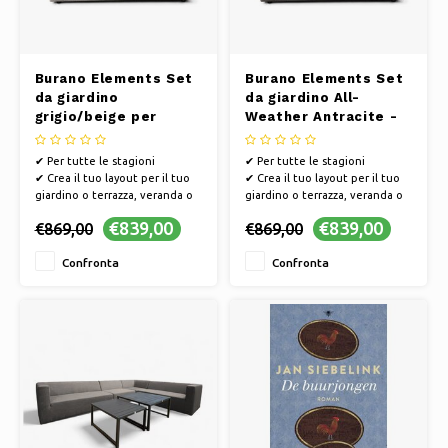
Burano Elements Set
Burano Elements Set
da giardino
da giardino All-
grigio/beige per
Weather Antracite -
tutte le stagioni -
Divano RA
Divano RA
✔ Per tutte le stagioni
✔ Per tutte le stagioni
✔ Crea il tuo layout per il tuo
✔ Crea il tuo layout per il tuo
giardino o terrazza, veranda o
giardino o terrazza, veranda o
balcone
balcone
€839,00
€839,00
€869,00
€869,00
✔ Composizione modulare
✔ Composizione modulare
✔ Resistente alle intemperie e
✔ Resistente alle intemperie e
Confronta
Confronta
di facile manutenzione
di facile manutenzione
✔ Mescola, fai scorrere e
✔ Mescola, fai scorrere e
combina le diverse parti e
combina le diverse parti e
colori
colori