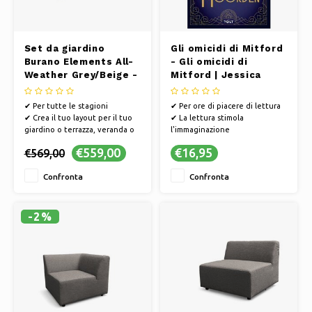
Set da giardino
Gli omicidi di Mitford
Burano Elements All-
- Gli omicidi di
Weather Grey/Beige -
Mitford | Jessica
Sezione angolare
Fellowes
✔ Per tutte le stagioni
✔ Per ore di piacere di lettura
✔ Crea il tuo layout per il tuo
✔ La lettura stimola
giardino o terrazza, veranda o
l'immaginazione
balcone
✔ I libri offrono una via di fuga
€559,00
€16,95
€569,00
✔ Composizione modulare
verso altri mondi
✔ Resistente alle intemperie e
Confronta
Confronta
di facile manutenzione
✔ Mescola, fai scorrere e
combina le diverse parti e
colori
-2%