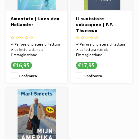
Smontato | Loes den
Il nuotatore
Hollander
subacqueo | P.F.
Thomese
✔ Per ore di piacere di lettura
✔ Per ore di piacere di lettura
✔ La lettura stimola
✔ La lettura stimola
l'immaginazione
l'immaginazione
✔ I libri offrono una via di fuga
✔ I libri offrono una via di fuga
€16,95
€17,95
verso altri mondi
verso altri mondi
Confronta
Confronta