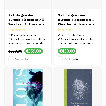
Set da giardino
Set da giardino
Burano Elements All-
Burano Elements All-
Weather Antracite -
Weather Antracite -
Sezione angolare
Sezione intermedia
✔ Per tutte le stagioni
✔ Per tutte le stagioni
✔ Crea il tuo layout per il tuo
✔ Crea il tuo layout per il tuo
giardino o terrazza, veranda o
giardino o terrazza, veranda o
balcone
balcone
€559,00
€439,00
€569,00
✔ Composizione modulare
✔ Composizione modulare
✔ Resistente alle intemperie e
✔ Resistente alle intemperie e
Confronta
Confronta
di facile manutenzione
di facile manutenzione
✔ Mescola, fai scorrere e
✔ Mescola, fai scorrere e
combina le diverse parti e
combina le diverse parti e
colori
colori